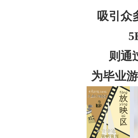
吸引众
5
则通
为毕业游