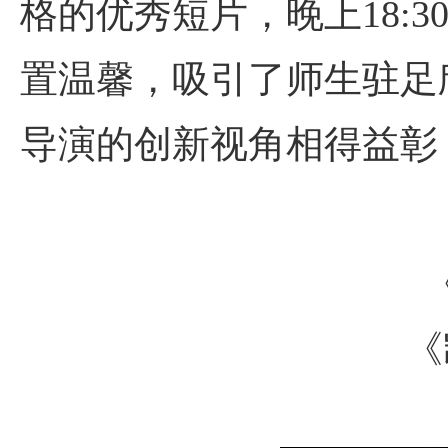
格的优秀短片，晚上
18:3
置温馨，吸引了师生驻足
导演的创新视角相得益彰
《