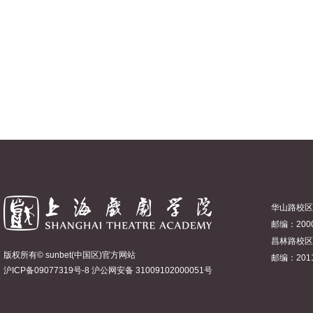
华山路校区
邮编：200
昌林路校区
版权所有© sunbet(中国区)官方网站
邮编：201
沪ICP备09077319号-8 沪公网安备 31009102000051号