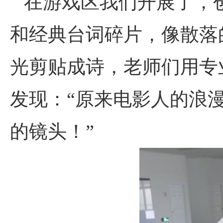
在游戏区我们开展了，
和经典台词碎片，像散落
光剪贴成诗，老师们用专
发现：“原来电影人的浪
的镜头！”