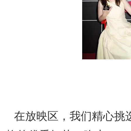
在放映区，我们精心挑