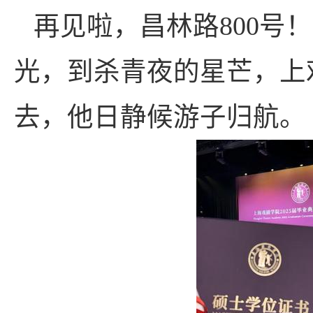
再见啦，昌林路
800
号！
光，到杀青夜的星芒，上
去，他日静候游子归航。