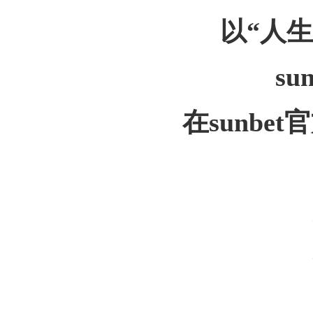
以“人
sun
在sunb