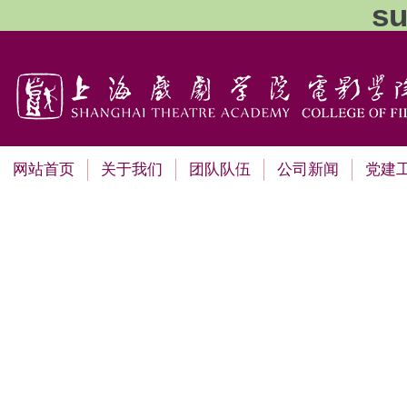
s
网站首页
关于我们
团队队伍
公司新闻
党建