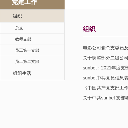
党建工作
组织
组织
总支
教师支部
电影公司党总支委员
员工第一支部
关于调整部分二级公
员工第二支部
sunbet：2021年度
组织生活
sunbet中共党员信息
《中国共产党支部工
关于中共sunbet 支