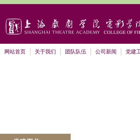
网站首页
关于我们
团队队伍
公司新闻
党建