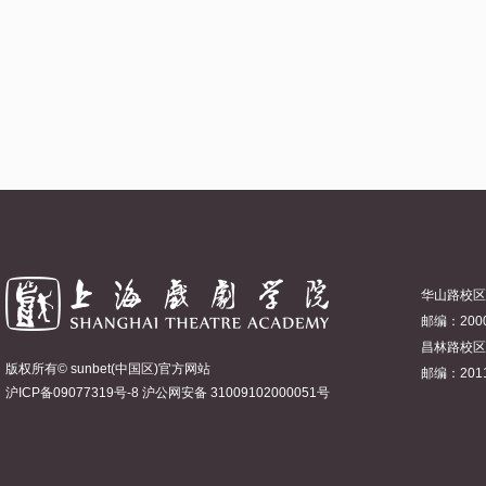
华山路校区
邮编：200
昌林路校区
版权所有© sunbet(中国区)官方网站
邮编：201
沪ICP备09077319号-8 沪公网安备 31009102000051号