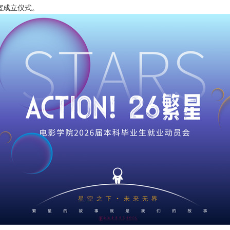
作室成立仪式。