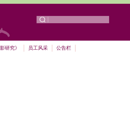
影研究》
员工风采
公告栏