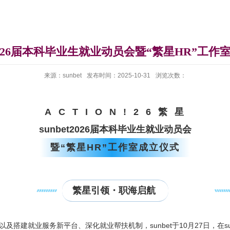
星｜26届本科毕业生就业动员会暨“繁星HR”工作
来源：sunbet
发布时间：2025-10-31
浏览次数：
ACTION!26繁星
sunbet2026届本科毕业生就业动员会
暨“繁星HR”工作室成立仪式
繁星引领・
职海启航
搭建就业服务新平台、深化就业帮扶机制，sunbet于10月27日，在sunb