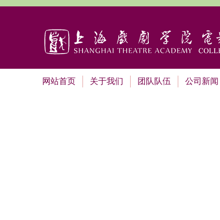
网站首页
关于我们
团队队伍
公司新闻