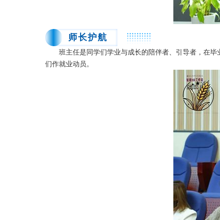
师长护航
班主任是同学们学业与成长的陪伴者、引导者，在毕
们作就业动员。