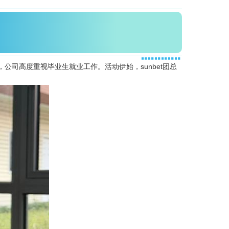
公司高度重视毕业生就业工作。活动伊始，sunbet团总