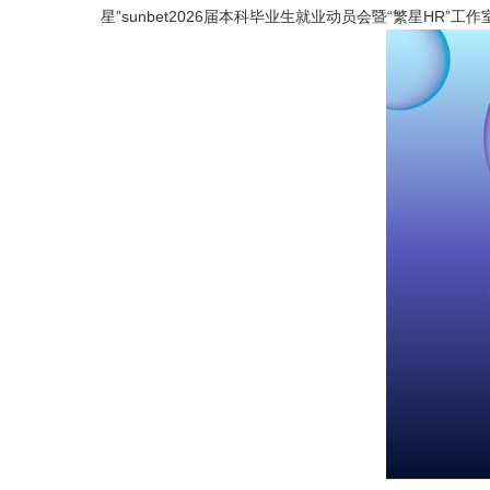
星”sunbet2026届本科毕业生就业动员会暨“繁星HR”工